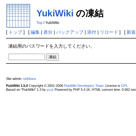
YukiWiki
の凍結
Top
/ YukiWiki
[
トップ
] [
編集
|
差分
|
バックアップ
|
添付
|
リロード
] [
新規
凍結用のパスワードを入力してください。
Site admin:
sekihara
PukiWiki 1.5.0
Copyright © 2001-2006
PukiWiki Developers Team
. License is
GPL
.
Based on "PukiWiki" 1.3 by
yu-ji
. Powered by PHP 5.4.16. HTML convert time: 0.062 sec