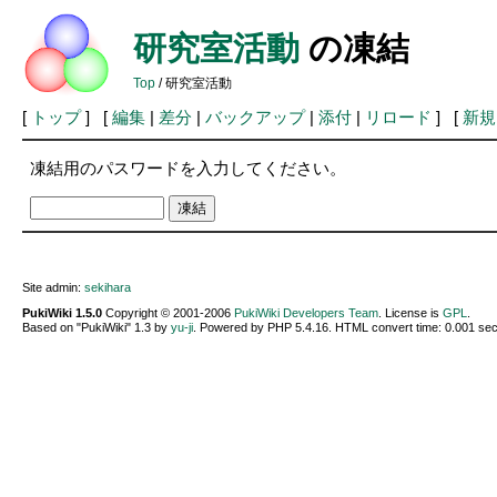
研究室活動
の凍結
Top
/ 研究室活動
[
トップ
] [
編集
|
差分
|
バックアップ
|
添付
|
リロード
] [
新規
凍結用のパスワードを入力してください。
Site admin:
sekihara
PukiWiki 1.5.0
Copyright © 2001-2006
PukiWiki Developers Team
. License is
GPL
.
Based on "PukiWiki" 1.3 by
yu-ji
. Powered by PHP 5.4.16. HTML convert time: 0.001 sec