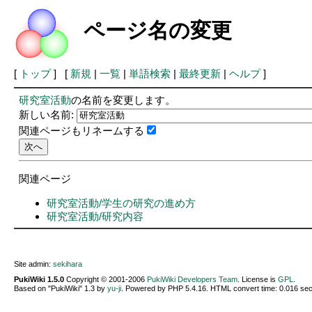
ページ名の変更
[
トップ
] [
新規
|
一覧
|
単語検索
|
最終更新
|
ヘルプ
]
研究室活動
の名前を変更します。
新しい名前:
関連ページもリネームする
関連ページ
研究室活動/学生の研究の進め方
研究室活動/研究内容
Site admin:
sekihara
PukiWiki 1.5.0
Copyright © 2001-2006
PukiWiki Developers Team
. License is
GPL
.
Based on "PukiWiki" 1.3 by
yu-ji
. Powered by PHP 5.4.16. HTML convert time: 0.016 sec