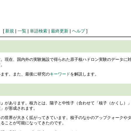
 [
新規
|
一覧
|
単語検索
|
最終更新
|
ヘルプ
]
す。現在、国内外の実験施設で得られた原子核ハドロン実験のデータに
す。
います。また、最後に研究の
キーワード
を解説します。
力」
があります。核力とは、陽子と中性子（合わせて「核子（かくし）
核」が形成されます。
力の世界が大きく拡がってきています。核子のなかのアップクォークや
えることが可能になってきたのです。