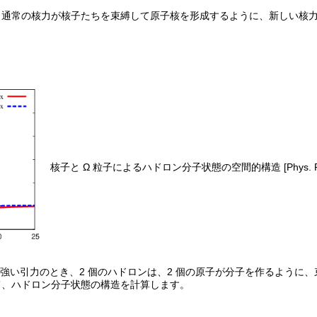
、通常の核力が核子たちを束縛して原子核を形成するように、新しい核
核子と Ω 粒子によるハドロン分子状態の空間的構造 [Phys. Rev. C
に強い引力のとき、2 個のハドロンは、2 個の原子が分子を作るように
て、ハドロン分子状態の構造を計算します。