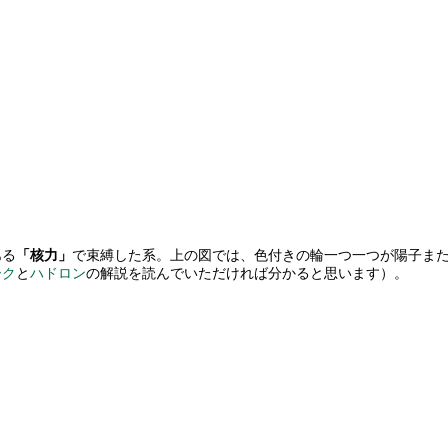
ある
「核力」
で束縛した系。上の図では、色付きの輪一つ一つが陽子ま
ーク
と
ハドロン
の解説を読んでいただければ分かると思います）。