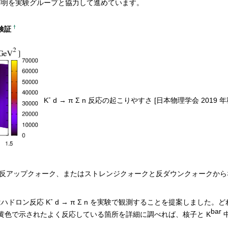
解明を実験グループと協力して進めています。
†
検証
-
K
d → π Σ n 反応の起こりやすさ [日本物理学会 2019 
反アップクォーク、またはストレンジクォークと反ダウンクォークから
-
ハドロン反応 K
d → π Σ n を実験で観測することを提案しまし
bar
eV 付近の、黄色で示されたよく反応している箇所を詳細に調べれば、核子と K