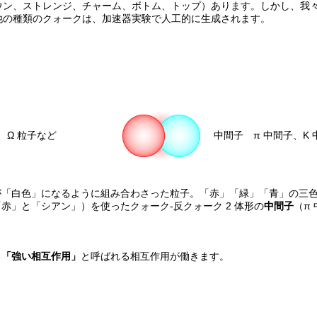
ダウン、ストレンジ、チャーム、ボトム、トップ）あります。しかし、我
の他の種類のクォークは、加速器実験で人工的に生成されます。
性子、Ω 粒子など
中間子 π 中間子、K
「白色」になるように組み合わさった粒子。「赤」「緑」「青」の三色を
赤」と「シアン」）を使ったクォーク-反クォーク 2 体形の
中間子
（π
る
「強い相互作用」
と呼ばれる相互作用が働きます。