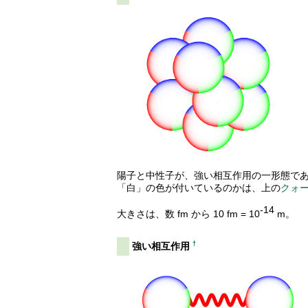
陽子と中性子が、強い相互作用の一形態で
「白」の色が付いているのかは、上の
クォ
-14
大きさは、数 fm から 10 fm = 10
m。
†
強い相互作用