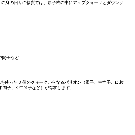
々の身の回りの物質では、原子核の中にアップクォークとダウンク
↑
 中間子など
使った 3 個のクォークからなる
バリオン
（陽子、中性子、Ω 粒
 中間子、K 中間子など）が存在します。
↑