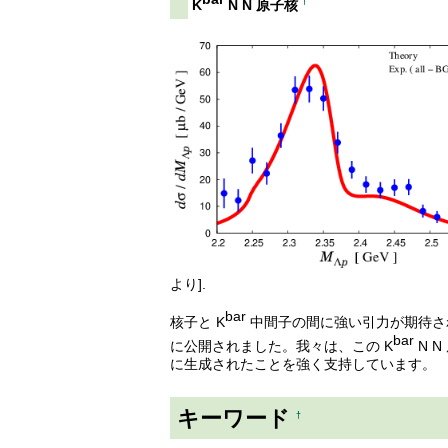
†
K
N N 原子核
より].
bar
核子と K
中間子の間に強い引力が期待さ
bar
に公開されました。我々は、この K
N N
に生成されたことを強く支持しています。
キーワード
†