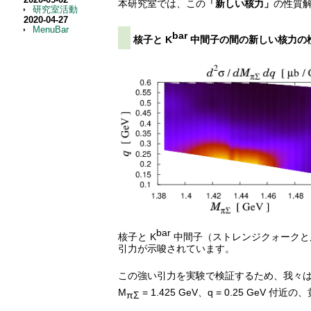
本研究室では、この
「新しい核力」
の性質
研究室活動
2020-04-27
MenuBar
bar
核子と K
中間子の間の新しい核力の
bar
核子と K
中間子（ストレンジクォークと
引力が示唆されています。
この強い引力を実験で検証するため、我々は
M
= 1.425 GeV、q = 0.25 G
πΣ