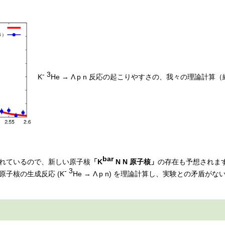
-
3
K
He → Λ p n 反応の起こりやすさの、我々の理論計算（線）と実験
bar
れているので、新しい原子核
「K
N N 原子核」
の存在も予想されます
-
3
 原子核の生成反応 (K
He → Λ p n) を理論計算し、実験との矛盾