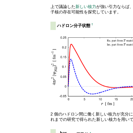
上で議論した
新しい核力
が強い引力ならば
子核の存在可能性を探究しています。
†
ハドロン分子状態
2 個のハドロン間に働く新しい核力が充分
れまでの研究で得られた新しい核力を用い
bar