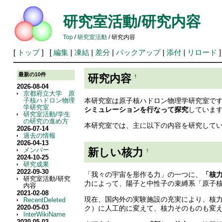
研究室活動/研究内容
Top
/
研究室活動
/ 研究内容
[
トップ
] [
編集
|
凍結
|
差分
|
バックアップ
|
添付
|
リロード
]
最新の10件
研究内容
†
2026-08-04
京都府立大学 原
本研究室は原子核ハドロン物理学研究室で
子核ハドロン物理
学研究室
シミュレーションを行なって探究
していま
研究室活動/学生
の研究の進め方
本研究室では、主に以下の内容を研究して
2026-07-14
過去の情報
2026-04-13
新しい核力
メンバー
†
2024-10-25
研究成果
2022-09-30
「我々の宇宙を形作る力」の一つに、
「核
研究室活動/研究
力によって、陽子と中性子の束縛系「原子
内容
2021-02-08
現在、国内外の実験施設の充実により、核
RecentDeleted
2020-05-03
ク）に人工的に変えて、核力そのものも変
InterWikiName
2020-05-02