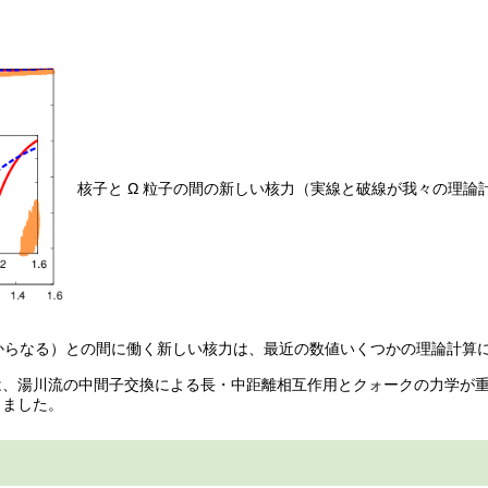
核子と Ω 粒子の間の新しい核力（実線と破線が我々の理論計算） [Phys.
ークからなる）との間に働く新しい核力は、最近の数値いくつかの理論計算
は、湯川流の中間子交換による長・中距離相互作用とクォークの力学が
しました。