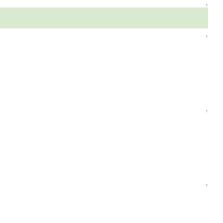
↑
↑
↑
↑