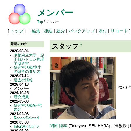
メンバー
Top
/ メンバー
[
トップ
] [
編集
|
凍結
|
差分
|
バックアップ
|
添付
|
リロード
]
最新の10件
スタッフ
†
2026-08-04
京都府立大学 原
子核ハドロン物理
学研究室
研究室活動/学生
の研究の進め方
2026-07-14
過去の情報
2026-04-13
2020 
メンバー
2024-10-25
研究成果
2022-09-30
研究室活動/研究
内容
2021-02-08
RecentDeleted
2020-05-03
関原 隆泰
(Takayasu SEKIHARA)、准教授 (
InterWikiName
2020-05-02