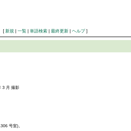
 [
新規
|
一覧
|
単語検索
|
最終更新
|
ヘルプ
]
年 3 月 撮影
1306 号室)。