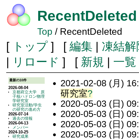
RecentDeleted
Top
/ RecentDeleted
[
トップ
] [
編集
|
凍結解
|
リロード
] [
新規
|
一覧
2021-02-08 (月) 16:
最新の10件
2026-08-04
研究室
?
京都府立大学 原
子核ハドロン物理
学研究室
2020-05-03 (日) 09:
研究室活動/学生
の研究の進め方
2020-05-03 (日) 09:
2026-07-14
過去の情報
2020-05-03 (日) 09:
2026-04-13
メンバー
2020-05-03 (日) 09:
2024-10-25
研究成果